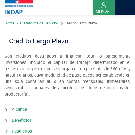
MI INDAP
Pasar
Home
Plataforma de Servicios
Crédito Largo Plazo
al
Contacto
contenido
Transparencia
principal
Crédito Largo Plazo
Ley del Lobby
Son créditos destinados a financiar total o parcialmente
Sistema de Integridad
inversiones, incluido el capital de trabajo determinado en el
respectivo proyecto, que se otorgan en un plazo desde 360 días y
hasta 10 años, cuya modalidad de pago puede ser establecida en
Sobre INDAP
una sola cuota anual, o en cuotas mensuales, trimestrales,
semestrales o anuales, de acuerdo a los flujos de ingresos del
Nuestros Programas
productor(a).
¿Qué es INDAP?
Acciones INDAP
Alcance
Programa Desarrollo Territorial Indígena
Sea usuario INDAP
Sitios Regionales
Beneficios
Red Tiendas Mundo Rural
Programa de Asociatividad Económica
Sala de Prensa
Gestión y Presupuesto
Valparaíso
Requisitos
Arica y Parinacota
Sello Manos Campesinas