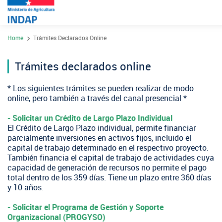
Pasar
Home
Trámites Declarados Online
al
Sobre INDAP
contenido
Nuestros Programas
principal
Trámites declarados online
¿Qué es 
Acciones INDAP
​* Los siguientes trámites se pueden realizar de modo
Programa D
Sea usuar
online, pero también a través del canal presencial *
Sitios Regionales
Red Tiend
Programa 
Sala de Prensa
​- Solicitar un Crédito de Largo Plazo Individual
Gestión y
El Crédito de Largo Plazo individual, permite financiar
Arica y P
Sello Ma
parcialmente inversiones en activos fijos, incluido el
Sustentab
Consultor
capital de trabajo determinado en el respectivo proyecto.
Noticias
Tarapacá
Mercado 
Nuestras Redes sociales
También financia el capital de trabajo de actividades cuya
Programa 
Registro 
capacidad de generación de recursos no permite el pago
Videos
Antofaga
total dentro de los 359 días. Tiene un plazo entre 360 días
Expomund
Programa 
Nómina co
y 10 años.
Podcast
Atacama
Turismo R
INDAP Agustinas 1465, Santiago de Chile
Servicio d
​- ​Solicitar el Programa de Gestión y Soporte
Registro 
Fotografí
Organizacional (PROGYSO)
Coquimb