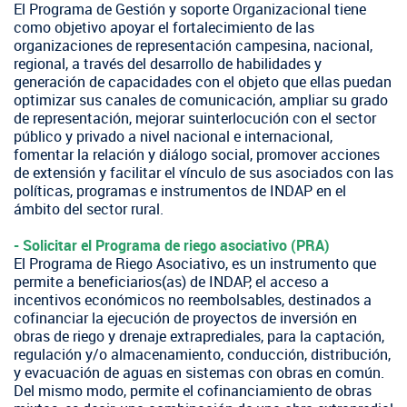
+56 2 2303 8000
SIPAN
Teléfono:
El Programa de Gestión y soporte Organizacional tiene
Programa 
Oficina v
como objetivo apoyar el fortalecimiento de las
Seminari
organizaciones de representación campesina, nacional,
Crédito C
Indicador
regional, a través del desarrollo de habilidades y
Bibliotec
generación de capacidades con el objeto que ellas puedan
Ver todos
Trabaje e
optimizar sus canales de comunicación, ampliar su grado
Contacto 
de representación, mejorar suinterlocución con el sector
Concurso
público y privado a nivel nacional e internacional,
Suscríbas
fomentar la relación y diálogo social, promover acciones
de extensión y facilitar el vínculo de sus asociados con las
políticas, programas e instrumentos de INDAP en el
Videos
ámbito del sector rural.
Podcast
​- Solicitar el Programa de riego asociativo (PRA)
El Programa de Riego Asociativo, es un instrumento que
Fotografí
permite a beneficiarios(as) de INDAP, el acceso a
incentivos económicos no reembolsables, destinados a
Bibliotec
cofinanciar la ejecución de proyectos de inversión en
obras de riego y drenaje extraprediales, para la captación,
regulación y/o almacenamiento, conducción, distribución,
y evacuación de aguas en sistemas con obras en común.
Del mismo modo, permite el cofinanciamiento de obras