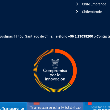
Chile Emprende
ChileAtiende
ustinas #1465, Santiago de Chile. Teléfono
+56 2 23038200
o
Contáct