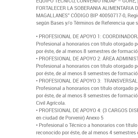
EQUIPO TÉCNICO, CONVENIO INDAP – GORE,
Oficina virtual de atención ciudadana
Crédito Corto Plazo
Suscríbase a nuestras noticias
FORTALECER LA SOBERANIA ALIMENTARIA D
Indicadores de Gestión
Ver todos los Programas
MAGALLANES” CÓDIGO BIP 40050717-0, Región d
Trabaje en INDAP
Concursos de Fomento
según Bases y/o Términos de Referencia que 
• PROFESIONAL DE APOYO 1: COORDINADOR/
Profesional a honorarios con título otorgado p
por éste, de al menos 8 semestres de formación
• PROFESIONAL DE APOYO 2: ÁREA ADMINIST
Profesional a honorarios con título otorgado p
por éste, de al menos 8 semestres de formación
• PROFESIONAL DE APOYO 3: TRANSVERSAL 
Profesional a honorarios con título otorgado p
por éste, de al menos 8 semestres de formación
Civil Agrícola.
• PROFESIONAL DE APOYO 4: (3 CARGOS DISPON
en ciudad de Porvenir) Anexo 5
• Profesional o Técnico a honorarios con títul
reconocido por éste, de al menos 4 semestres 