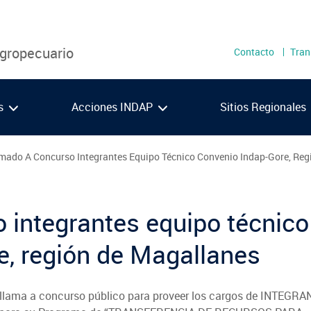
Menú
Agropecuario
Contacto
Tran
secundari
as
Acciones INDAP
Sitios Regionales
mado A Concurso Integrantes Equipo Técnico Convenio Indap-Gore, Reg
Metropolitana
Los 
O'Higgins
Los 
Maule
Ays
 integrantes equipo técnico
VIDEOS
PODCAST
Ñuble
Maga
e, región de Magallanes
Biobío
Araucanía
, llama a concurso público para proveer los cargos de INTEGRA