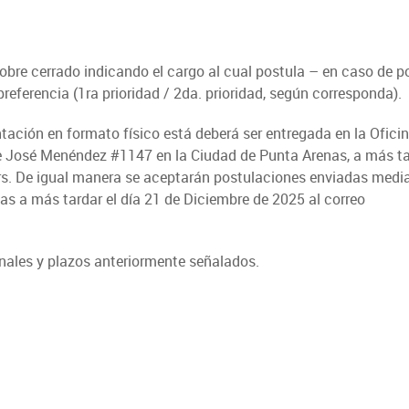
bre cerrado indicando el cargo al cual postula – en caso de p
referencia (1ra prioridad / 2da. prioridad, según corresponda).
tación en formato físico está deberá ser entregada en la Ofici
le José Menéndez #1147 en la Ciudad de Punta Arenas, a más ta
hrs. De igual manera se aceptarán postulaciones enviadas medi
das a más tardar el día 21 de Diciembre de 2025 al correo
anales y plazos anteriormente señalados.