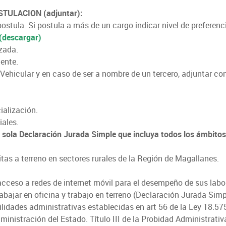
ULACION (adjuntar):
ostula. Si postula a más de un cargo indicar nivel de preferenc
(descargar)
izada.
gente.
 Vehicular y en caso de ser a nombre de un tercero, adjuntar co
ialización.
iales.
 sola Declaración Jurada Simple que incluya todos los ámbitos
itas a terreno en sectores rurales de la Región de Magallanes.
acceso a redes de internet móvil para el desempeño de sus labo
abajar en oficina y trabajo en terreno (Declaración Jurada Simp
ilidades administrativas establecidas en art 56 de la Ley 18.57
inistración del Estado. Título III de la Probidad Administrativ