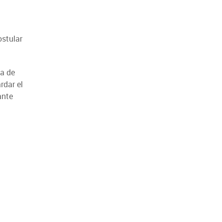
ostular
na de
rdar el
ante