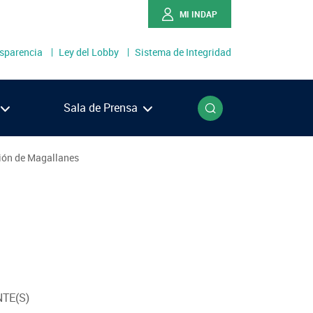
MI INDAP
sparencia
Ley del Lobby
Sistema de Integridad
o
Buscar
Sala de Prensa
ión de Magallanes
Ríos
Lagos
én
llanes
NOTICIAS
NTE(S)