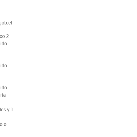
,
gob.cl
xo 2
cido
cido
cido
ría
es y 1
o o