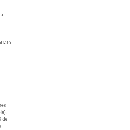
ia.
ntrato
res
le).
5 de
a