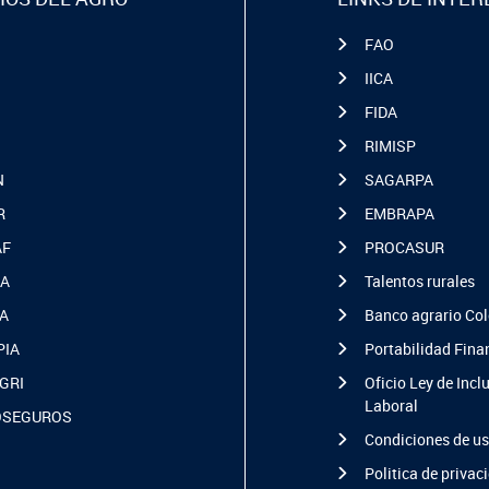
FAO
IICA
FIDA
RIMISP
N
SAGARPA
R
EMBRAPA
AF
PROCASUR
A
Talentos rurales
A
Banco agrario Co
PIA
Portabilidad Fina
GRI
Oficio Ley de Incl
Laboral
OSEGUROS
Condiciones de u
Politica de privac